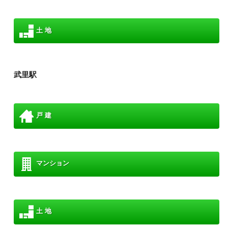
土 地
武里駅
戸 建
マンション
土 地