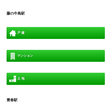
藤の牛島駅
戸 建
マンション
土 地
豊春駅