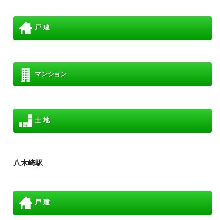
戸 建
マンション
土 地
八木崎駅
戸 建