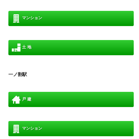
マンション
土 地
一ノ割駅
戸 建
マンション